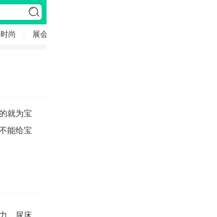
时尚
展会
母婴
的就为宝
不能给宝
力。尿床