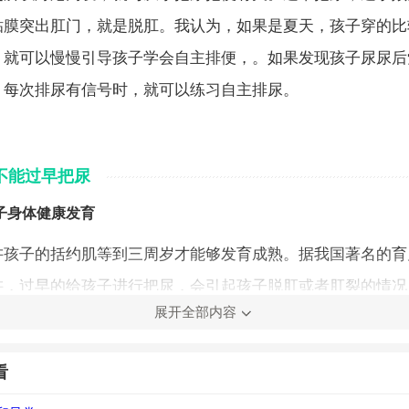
粘膜突出肛门，就是脱肛。我认为，如果是夏天，孩子穿的比
，就可以慢慢引导孩子学会自主排便，。如果发现孩子尿尿后
，每次排尿有信号时，就可以练习自主排尿。
不能过早把尿
子身体健康发育
讲孩子的括约肌等到三周岁才能够发育成熟。据我国著名的育
讲，过早的给孩子进行把尿，会引起孩子脱肛或者肛裂的情况
展开全部内容
的脊柱发育受到影响，以及括约肌的发育也会受到不同程度的
后得痔疮的几率也就会增大。
看
带来心理上的影响