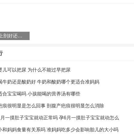
小孩裸睡好还是穿衣服睡好 小孩几岁适合裸睡
(1799)人喜欢
2020-02-21
剖腹产早上剖好还是下午剖好 剖腹产一天中什么时间最好
九个月小孩扶着东西站起来有影响吗 小孩扶着东西站
行
(2395)人喜欢
2020-02-21
婴儿可以把尿 为什么不能过早把尿
喝牛奶还是酸奶好 牛奶和酸奶哪个更适合准妈妈
适合宝宝喝吗 小孩能喝的营养汤有哪些
疤痕很明显是怎么回事 剖腹产疤痕很明显怎么消除
个月一摸肚子宝宝就动正常吗 孕6月一摸肚子宝宝就动怎么
小和妈妈食量有关系吗 准妈妈吃多少会影响胎儿的大小吗