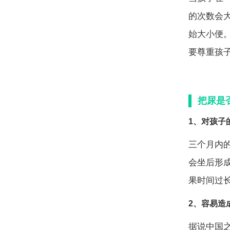
的次数会
始大小便
要尊重孩
把尿是
1、对孩子
三个月内
会坐后形
果时间过
2、容易造
据说中国