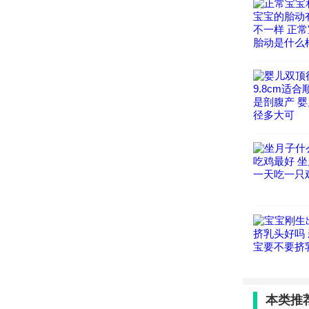
由于，在
候孩子会
的屁股，
其实，把
最新文
本类推