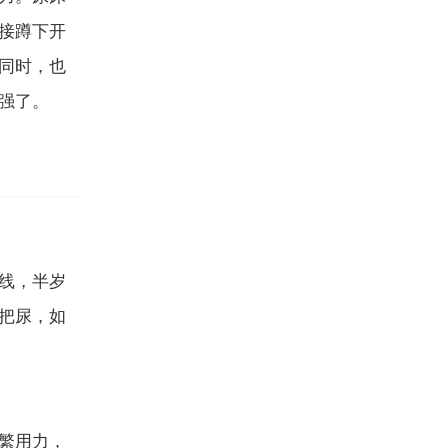
接蹲下开
同时，也
强了。
线，半岁
把尿，如
繁用力，