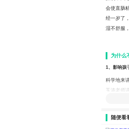
会使直肠
经一岁了
湿不舒服
为什么
1、影响孩
科学地来
玉涛老师
会使孩子
孩子长大
随便看
2、给孩子