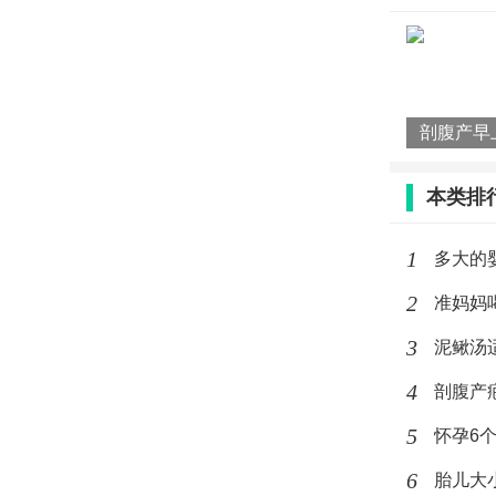
本类排
1
多大的
2
准妈妈
3
泥鳅汤
4
剖腹产
5
怀孕6
6
胎儿大