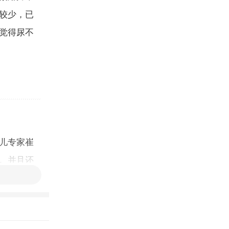
较少，已
觉得尿不
儿专家崔
。并且还
影响，等