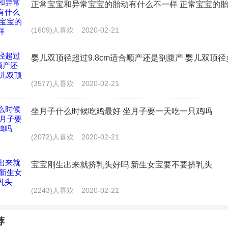
正常宝宝和异常宝宝的胎动有什么不一样 正常宝宝的
把尿的过程中是家长用自己的意愿来强加给孩子的。所以，有
哭，会闹尿不出来。有些家长就会大声的训斥孩子，甚至会动
(1609)人喜欢
2020-02-21
来强迫性的给孩子把尿，这对于孩子的性格成长是会带来很大
婴儿双顶径超过9.8cm适合顺产还是剖腹产 婴儿双顶
尿在孩子大一些也是可以进行的。
(3577)人喜欢
2020-02-21
坐月子什么时候吃鸡最好 坐月子要一天吃一只鸡吗
章
《胎动商业：美好蕴育用一张B超图引爆的母婴营销新
(2072)人喜欢
2020-02-21
宝宝刚生出来就挤乳头好吗 新生女宝要不要挤乳头
(3239)人喜欢
2025-05-26
孕19周肚子发硬发紧正常吗 孕19周肚子发紧发硬怎么
(2243)人喜欢
2020-02-21
(2321)人喜欢
2020-02-21
荐