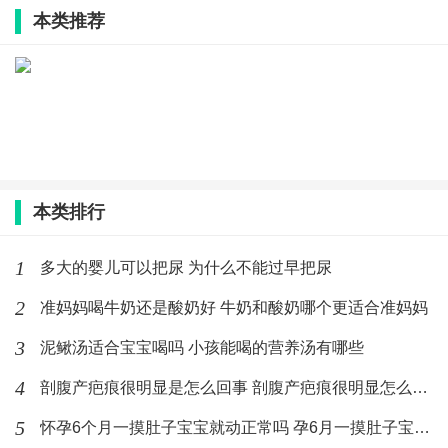
常轻微。有时像小鱼游泳、有时像蝴蝶舞动、有时咕噜
本类推荐
咕噜的。
2、在20-35周，胎动比较靠近胃部，很明显。胎宝宝会
做出拳打脚踢、翻滚等各种大幅度的动作。
剖腹产早上剖好还是下午剖好 剖腹产一天中什么时间最好
3、在35周以后，胎动非常有力量，如果早入盆的话，胎
本类排行
动会变少如果没入盆的话，胎动还是很多。
1
多大的婴儿可以把尿 为什么不能过早把尿
2
准妈妈喝牛奶还是酸奶好 牛奶和酸奶哪个更适合准妈妈
最新文章
3
泥鳅汤适合宝宝喝吗 小孩能喝的营养汤有哪些
《胎动商业：美好蕴育用一张B超图引
爆的母婴营销新纪元》
4
剖腹产疤痕很明显是怎么回事 剖腹产疤痕很明显怎么消除
(3239)人喜欢
2025-05-26
5
怀孕6个月一摸肚子宝宝就动正常吗 孕6月一摸肚子宝宝就动怎么