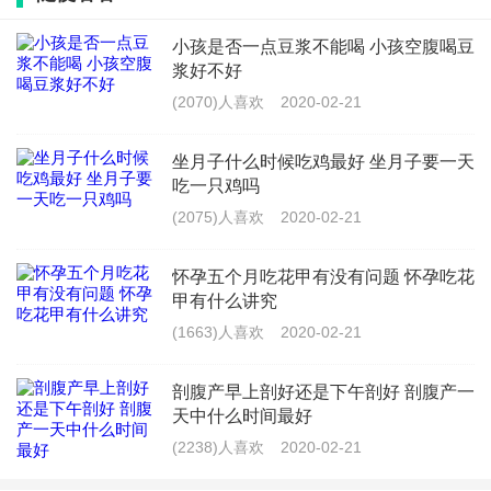
小孩是否一点豆浆不能喝 小孩空腹喝豆
如果孕妈妈高热、孕妈妈睡姿不当压迫胎宝宝、羊水减
浆好不好
少，胎宝宝会缺氧而发生胎动减少的问题。
(2070)人喜欢
2020-02-21
如果孕妈妈腹部受到外力撞击、严重外伤、子宫压力减
坐月子什么时候吃鸡最好 坐月子要一天
少、脐带打结等情况，胎宝宝会出现胎动加速，又忽然
吃一只鸡吗
停止的问题。
(2075)人喜欢
2020-02-21
怀孕五个月吃花甲有没有问题 怀孕吃花
甲有什么讲究
正常的胎宝宝胎动是什么样的
(1663)人喜欢
2020-02-21
正常的胎宝宝胎动是有规律、有节奏、变化不会太大
剖腹产早上剖好还是下午剖好 剖腹产一
的。
天中什么时间最好
(2238)人喜欢
2020-02-21
1、在16-20周，胎动集中在肚脐眼附近，不太明显，非