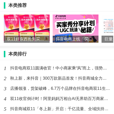
本类推荐
对商家而言，UGC是实现低成本增长的生意引擎。相
较于传统内容创作需要投入的人力、物力与时间成本，
UGC的核心优势在于“小投入撬动大回报”。数据显示，商家
双11好东西抢先买，抖音电商各行业爆款榜来了！
抖音电商上线「买家秀」！一文读懂如何让好内容“自带”好生意
系统性运营UGC后，流量提升超200倍，GMV增长超500
倍，长期ROI稳定在30-40之间。UGC真正为商家生意实现
本类排行
了降本增效。
1
抖音电商双11圆满收官！中小商家乘“风”而上，强势增长
2
秋上新，来抖音｜300万款新品首发！抖音商城全力推爆“好新品
7大UGC爆款模板：用户照着拍，商家更省心
3
店播领涨，货架破峰，6.7万个品牌在抖音电商双11生意翻倍
4
双11收官倒计时！阿里妈妈万相台AI无界助百万商家质赢全场景
5
抖音商城双11「冬上新」开启：千亿流量、全域扶持，助推“好新
很多商家在做UGC时，常会陷入“不知道让用户拍什