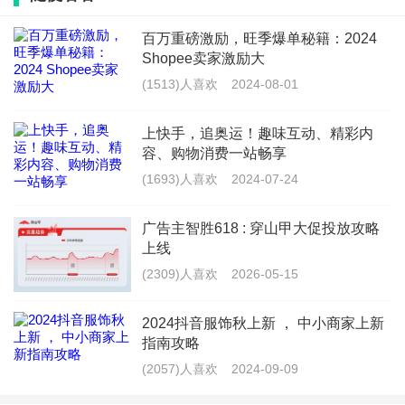
秀，成为商家在内容场的新机会，关键在于它能同时满足用
百万重磅激励，旺季爆单秘籍：2024
户与商家的双边诉求，形成双向共赢的价值闭环。
Shopee卖家激励大
(1513)人喜欢
2024-08-01
上快手，追奥运！趣味互动、精彩内
对用户而言，UGC是降低决策成本的靠谱指南。在抖
容、购物消费一站畅享
音电商生态中，相对于带有营销属性的品牌广告，用户更愿
(1693)人喜欢
2024-07-24
意相信“和自己一样的普通消费者”。数据也印证了用户对
广告主智胜618 : 穿山甲大促投放攻略
UGC的青睐：带有真实生活气息的UGC，稿均播放量比其
上线
他内容高25%，平均互动率（转赞评）高70%+。同时，某
(2309)人喜欢
2026-05-15
男装品牌发现，一条普通用户分享的“宿舍健身穿搭”视频，
2024抖音服饰秋上新 ， 中小商家上新
看后搜转化率竟然比品牌精心制作的广告大片高出800%，
指南攻略
足以见得UGC在生意带动上的强大潜力。
(2057)人喜欢
2024-09-09