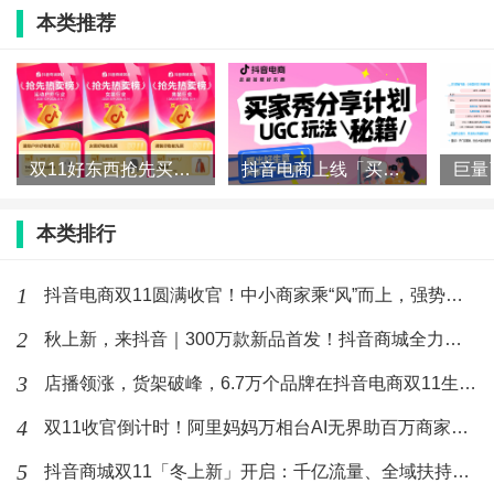
本类推荐
进入双11的大促节奏。
中秋作为重要节点，品牌可以抓住这个时期，布局人货
场，通过“达人内容+营销事件” 蓄水，“高优机制+独家货盘”
转化，“自播/达播”大场高效承接，实现双11“开门红”。
双11好东西抢先买，抖音电商各行业爆款榜来了！
抖音电商上线「买家秀」！一文读懂如何让好内容“自带”好生意
预热期借助“稀缺性内容”引发消费者首次心动，弥补情
本类排行
感需求，促使品牌被主动记忆。爆发期热度则取决于内容质
量与触达效率，需持续制造热点、输出优质内容，以多
1
抖音电商双11圆满收官！中小商家乘“风”而上，强势增长
个“小爆点”刺激转化、强化品牌印象。
2
秋上新，来抖音｜300万款新品首发！抖音商城全力推爆“好新品
3
店播领涨，货架破峰，6.7万个品牌在抖音电商双11生意翻倍
所以，好的节奏不是持续猛攻，而是有的放矢，在预
热、爆发、延续阶段选择合适的时机，激发对应的情绪。
4
双11收官倒计时！阿里妈妈万相台AI无界助百万商家质赢全场景
5
抖音商城双11「冬上新」开启：千亿流量、全域扶持，助推“好新