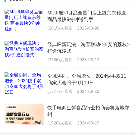
词，是今年双11制胜的关键。
MUJI無印良品全量门店上线京东秒送
三大心动策略，助力双11生意长期增长
商品最快9分钟送到手
(2815)人喜欢
2025-03-20
在注意力稀缺的时代，抓住用户心智已成为双11营销的
关键。今年，巨量引擎提出三大核心策略，从节奏、内容与
经典IP新玩法：淘宝联动<长安的荔枝>
打造沉浸式
渠道，帮助品牌将转瞬即逝的“心动瞬间”转化为可持续经营
(3766)人喜欢
2025-06-12
的“心智资产”，最终实现生意的确定性增长。
全域协同、全局增长，2024快手双11
今年双11，巨量引擎提出的三大心智策略：
商家大会将于9月19日
(1777)人喜欢
2024-09-19
策略一：踩准节奏，流量蓄水
快手电商生鲜食品行业招商会将落地郑
在2025年双11大促中，巨量引擎帮助商家精准把握营销
州
节奏，确保品牌能够在每个关键时间点充分发力。通过中
(1926)人喜欢
2024-09-19
秋、国庆等节点的无缝衔接，商家能够提前积累流量，迅速