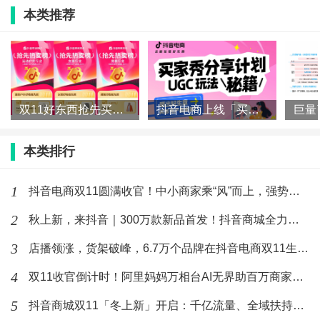
节”国际购物节在全球市场的发展，进一步深化情感消费
本类推荐
与节日场景结合的商业模式，集团于年初首次在国内正
式对外宣布将在2026年1月3日—1月4日举办首届全
球“1314爱购节”。
双11好东西抢先买，抖音电商各行业爆款榜来了！
抖音电商上线「买家秀」！一文读懂如何让好内容“自带”好生意
本类排行
1
抖音电商双11圆满收官！中小商家乘“风”而上，强势增长
2
秋上新，来抖音｜300万款新品首发！抖音商城全力推爆“好新品
3
店播领涨，货架破峰，6.7万个品牌在抖音电商双11生意翻倍
4
双11收官倒计时！阿里妈妈万相台AI无界助百万商家质赢全场景
5
抖音商城双11「冬上新」开启：千亿流量、全域扶持，助推“好新