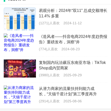
易观分析：2024年“双11” 总成交额增长
11.4% 多重
(1271)人喜欢
2024-11-12
《造风者——抖音电商2024年度趋势报
告》重磅发布，洞察“井
(774)人喜欢
2024-08-23
复制国内玩法碾压东南亚市场：TikTok
Shop成内贸商家
1314(爱购节)的创始人“童先生”表示，随着社交媒体
(3980)人喜欢
2025-09-29
的广泛传播和消费者对“仪式感”消费的需求上升，“1314
爱购节”将逐步拓展为全球性购物节日。多个国内外品牌
从潜力商家的流量扶持到能力成
长，“天猫千星计划”第三季度再升
已计划在“爱购节·之家”及“1314爱购节”节日期间推出定
(2914)人喜欢
2025-08-06
制产品与品牌联名，为节日整合、持续推动“1314爱购