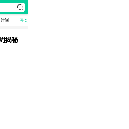
时尚
展会
母婴
周揭秘