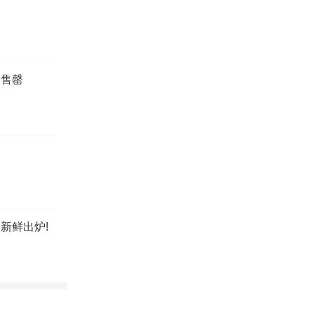
力企业在复杂
系列活动、深
播互动方式，
已售罄
牌盛会，为大
新鲜出炉!