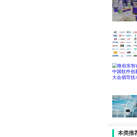
日举办，以
多变的市场
圳十一区分
通过多元化
家呈现一场
时间：
2
地点：
本类推