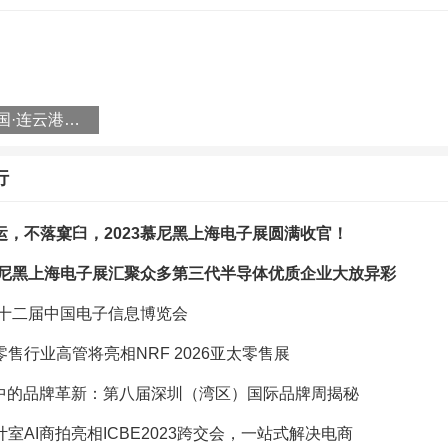
会
动上，我们将举办盛大的开幕大会，政府领导、国际顶级品牌机构专家、
讲，探索新型工业化时代品牌发展新路径。
第四届中国·连云港电商发展大会暨518网络购物季正式启动
2024年度中国品牌价值500强”、第十届“国际信誉品牌”、第二十一届“深
行
品牌）”将在万众瞩目中揭晓，表彰在品牌建设等方面表现卓越的企业。
运，不落窠臼，2023慕尼黑上海电子展圆满收官！
届“深圳知名品牌”(湾区知名品牌)，“维谛”、“古瑞瓦特”、“四季椰林”、
3慕尼黑上海电子展汇聚众多第三代半导体优质企业大放异彩
等 125 个企业品牌上榜。“研祥智慧”等241 个品牌通过复审，“深圳知名品
4第十二届中国电子信息博览会
区知名品牌”称号。冠旭电子（Cleer）、吉田拉链（YKK）、杰普特（JP
）、锐明技术（Streamax）、维谛技术（VERTIV）6个企业品牌为第十届
售行业高管将亮相NRF 2026亚太零售展
潮中的品牌革新：第八届深圳（湾区）国际品牌周揭秘
室AI商拍亮相ICBE2023跨交会，一站式解决电商