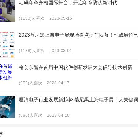
动码印章亮相国际舞台，开启印章防伪新时代
“探索品牌无限未来”为主题，旨在汇聚各界智慧，探索品牌创新路径，助
(1193)人喜欢
2023-05-15
环境中破浪前行。期间将举办开幕大会、品牌峰会、品牌成果发布、品牌
会场特色主题活动、品牌专场活动等二十余场活动，采用线上线下同步直
2023慕尼黑上海电子展现场看点提前揭幕！七成展位
的活动形式，打造一场集思想碰撞、成果发布展示、合作对接于一体的品
(1138)人喜欢
2023-03-01
品牌建设与价值提升的精彩旅程。
格创东智在首届中国软件创新发展大会倡导技术创新
01
(956)人喜欢
2023-04-17
第八届深圳（湾区）国际品牌周开幕大会暨
2024粤港澳大湾区质量品牌峰会
厘清电子行业发展新趋势,慕尼黑上海电子展十大关键词
024年5月9日14:30-18:00
(856)人喜欢
2023-04-18
深圳广电大厦一楼演播大厅
荐