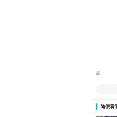
深圳国际
更具时代引领
年“中国品牌
随便看
第八届深