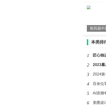
开幕大
主场活
发表主题演
届时，“
本类排
（湾区知名
1
匠心独
第二十一
2
202
澳门“葡玥”
3
202
同时授予“湾
（LEDMAN
4
百余位零
牌”。
5
AI浪
6
美图设计