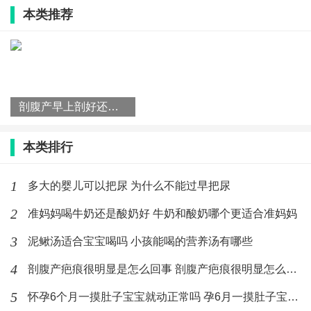
认真产检
本类推荐
为了进一步提高顺产成功率，广大孕妇第一重要就是认
真产检，积极治疗妊娠期相关疾病或者并发症。第二重
要是积极控制自身体重和胎儿体重，主要是通过科学饮
剖腹产早上剖好还是下午剖好 剖腹产一天中什么时间最好
食和合适运动的方法进行控制。
科学饮食
本类排行
所谓科学饮食，是指积极补充营养元素，包括叶酸和多
1
多大的婴儿可以把尿 为什么不能过早把尿
种维生素、矿物质，中孕期开始补充钙，均衡膳食，多
2
准妈妈喝牛奶还是酸奶好 牛奶和酸奶哪个更适合准妈妈
吃新鲜蔬菜水果，多吃瘦肉、鸡蛋、鱼虾等高蛋白食
3
泥鳅汤适合宝宝喝吗 小孩能喝的营养汤有哪些
物，适当减少高糖高盐高脂肪食物。
4
剖腹产疤痕很明显是怎么回事 剖腹产疤痕很明显怎么消除
合理运动
5
怀孕6个月一摸肚子宝宝就动正常吗 孕6月一摸肚子宝宝就动怎么
合适的运动是指运动要适量，运动时不感到劳累、运动