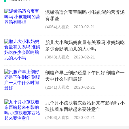
辛的。胎儿出了骨盆之后还要通过软产道，即会阴口，
泥鳅汤适合宝宝喝吗 小孩能喝的营养汤
如果孕妈妈会因条件比较差，弹性不好，发育不良等也
有哪些
会给胎儿造成一定的阻力，使得胎儿在产道里停留的时
(4064)人喜欢
2020-02-21
间过长，容易造成胎儿缺氧。
胎儿大小和妈妈食量有关系吗 准妈妈吃
但是也有一些胎儿双顶径比较大也能顺利分娩的，这是
多少会影响胎儿的大小吗
因为孕妈的骨盆比较大，宽，更有利于胎儿顺利通过。
(3843)人喜欢
2020-02-21
到了分娩前，孕妈一般都会再做一次b超，医生也会根据
剖腹产早上剖好还是下午剖好 剖腹产一
天中什么时间最好
这次b超的结果配合测量产妇的骨盆来判断产妇是不是适
(2241)人喜欢
2020-02-21
合自然分娩。
九个月小孩扶着东西站起来有影响吗 小
孩扶着东西站起来要注意什
(2403)人喜欢
2020-02-21
孕妇想顺产怎么办