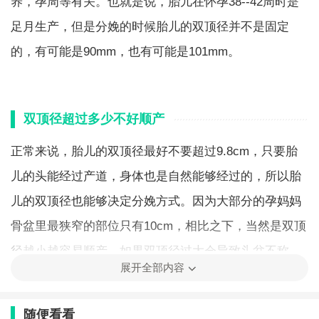
养，孕周等有关。也就是说，胎儿在怀孕38--42周时是
足月生产，但是分娩的时候胎儿的双顶径并不是固定
的，有可能是90mm，也有可能是101mm。
双顶径超过多少不好顺产
正常来说，胎儿的双顶径最好不要超过9.8cm，只要胎
儿的头能经过产道，身体也是自然能够经过的，所以胎
儿的双顶径也能够决定分娩方式。因为大部分的孕妈妈
骨盆里最狭窄的部位只有10cm，相比之下，当然是双顶
径越小越容易顺产。如果双顶径过大会导致头盆不称，
展开全部内容
胎儿没法入盆，即使胎儿入盆了也会由于双顶径过大被
卡在产道中，就算最后能够通过，整个过程也是相当艰
随便看看